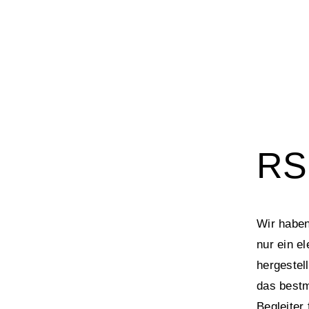
QUICK VIEW
RS
Wir haben
nur ein e
hergestell
das bestm
Begleiter 