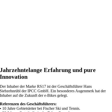
Jahrzehntelange Erfahrung und pure
Innovation
Der Inhaber der Marke RS17 ist der Geschäftsführer Hans
Siebzehnrübl der IPCC GmbH. Ein besonderes Augenmerk hat der
Inhaber auf die Zukunft der e-Bikes gelegt.
Referenzen des Geschäftsführers:
• 10 Jahre Gebietsleiter bei Fischer Ski und Tennis.