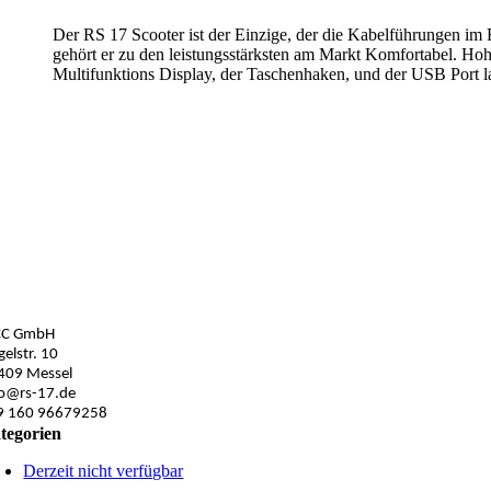
Der RS 17 Scooter ist der Einzige, der die Kabelführungen im 
gehört er zu den leistungsstärksten am Markt Komfortabel. Hoh
Multifunktions Display, der Taschenhaken, und der USB Port la
CC GmbH
elstr. 10
409 Messel
fo@rs-17.de
9 160 96679258
tegorien
Derzeit nicht verfügbar